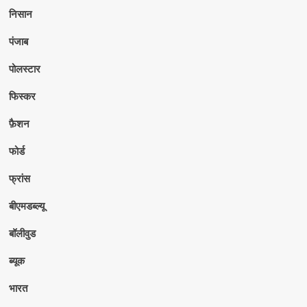
निसान
पंजाब
पोलस्टार
फिस्कर
फ़ैशन
फोर्ड
फ्रांस
बीएमडब्ल्यू
बॉलीवुड
ब्यूक
भारत