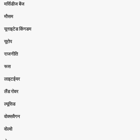
मर्सिडीज बेंज
मौसम
यूनाइटेड किंगडम
यूरोप
राजनीति
रूस
लाइटईयर
लैंड रोवर
ल्यूसिड
वोक्सवैगन
वोल्वो