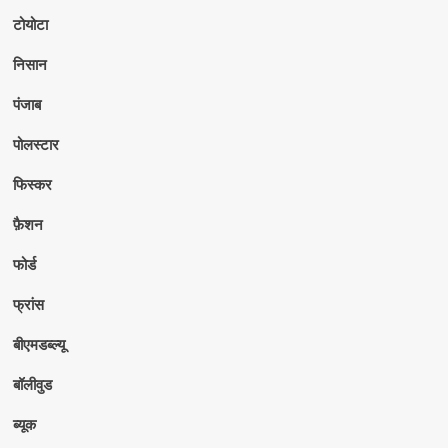
टोयोटा
निसान
पंजाब
पोलस्टार
फिस्कर
फ़ैशन
फोर्ड
फ्रांस
बीएमडब्ल्यू
बॉलीवुड
ब्यूक