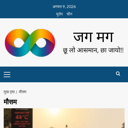
छोड़कर
अगस्त 9, 2026
सामग्री
यूरोप
चीन
पर
जाएँ
Primary
Menu
मुख पृष्ठ
मौसम
मौसम