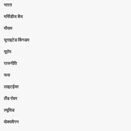
भारत
मर्सिडीज बेंज
मौसम
यूनाइटेड किंगडम
यूरोप
राजनीति
रूस
लाइटईयर
लैंड रोवर
ल्यूसिड
वोक्सवैगन