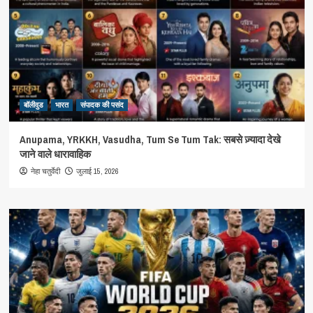
बॉलीवुड
भारत
संपादक की पसंद
Anupama, YRKKH, Vasudha, Tum Se Tum Tak: सबसे ज़्यादा देखे
जाने वाले धारावाहिक
जुलाई 15, 2026
नेहा चतुर्वेदी