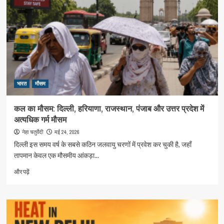
में
तूफानी
बारिश
का
अलर्ट,
दिल्ली
में
राहत
भारत
की
मौसम
उम्मीद
लेकिन
कल का मौसम: दिल्ली, हरियाणा, राजस्थान, पंजाब और उत्तर प्रदेश में
मानसून
अत्यधिक गर्म मौसम
अभी
दूर
मई 24, 2026
नेहा चतुर्वेदी
के
दिल्ली इस समय वर्ष के सबसे कठिन जलवायु चरणों में प्रवेश कर चुकी है, जहाँ
बारे
तापमान केवल एक मौसमीय आंकड़ा...
में
और
कल
और पढ़ें
पढ़ें
का
मौसम:
दिल्ली,
हरियाणा,
राजस्थान,