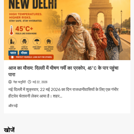
पंजाब
और
उत्तर
प्रदेश
में
अत्यधिक
गर्म
मौसम
के
भारत
बारे
मौसम
में
और
आज का मौसम: दिल्ली में भीषण गर्मी का प्रकोप, 45°C के पार पहुंचा
पढ़ें
पारा
मई 22, 2026
नेहा चतुर्वेदी
नई दिल्ली में शुक्रवार, 22 मई 2026 का दिन राजधानीवासियों के लिए एक गंभीर
हीटवेव चेतावनी लेकर आया है। शहर...
आज
और पढ़ें
का
मौसम:
दिल्ली
में
खोजें
भीषण