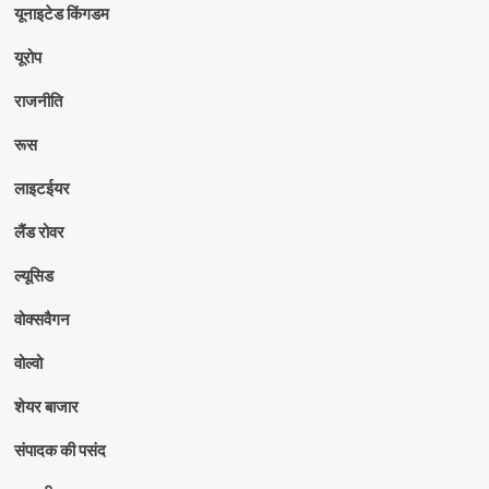
यूनाइटेड किंगडम
यूरोप
राजनीति
रूस
लाइटईयर
लैंड रोवर
ल्यूसिड
वोक्सवैगन
वोल्वो
शेयर बाजार
संपादक की पसंद