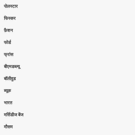
पोलस्टार
फिस्कर
फ़ैशन
फोर्ड
फ्रांस
बीएमडब्ल्यू
बॉलीवुड
ब्यूक
भारत
मर्सिडीज बेंज
मौसम