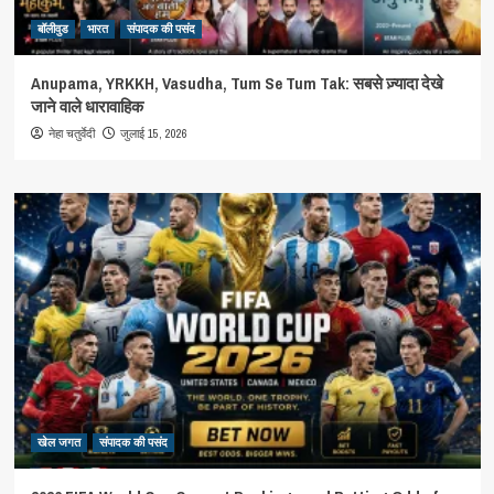
बॉलीवुड
भारत
संपादक की पसंद
Anupama, YRKKH, Vasudha, Tum Se Tum Tak: सबसे ज़्यादा देखे
जाने वाले धारावाहिक
जुलाई 15, 2026
नेहा चतुर्वेदी
खेल जगत
संपादक की पसंद