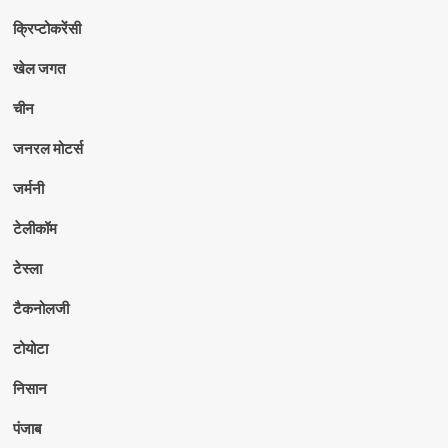
क्रिप्टोकरेंसी
खेल जगत
चीन
जनरल मोटर्स
जर्मनी
टेलीकॉम
टेस्ला
टैकनोलजी
टोयोटा
निसान
पंजाब