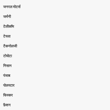
जनरल मोटर्स
जर्मनी
टेलीकॉम
टेस्ला
टैकनोलजी
टोयोटा
निसान
पंजाब
पोलस्टार
फिस्कर
फ़ैशन