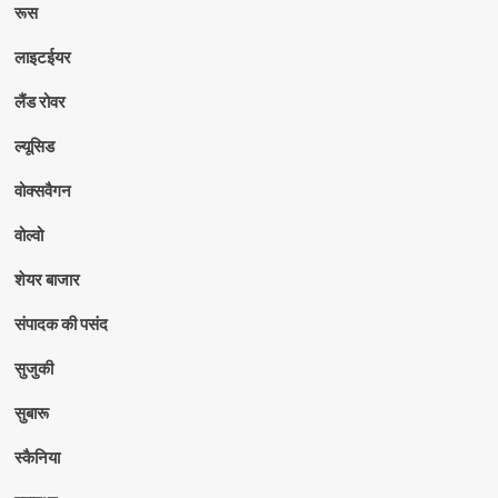
रूस
लाइटईयर
लैंड रोवर
ल्यूसिड
वोक्सवैगन
वोल्वो
शेयर बाजार
संपादक की पसंद
सुजुकी
सुबारू
स्कैनिया