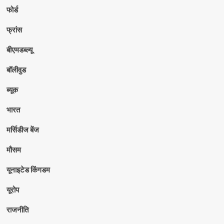
फोर्ड
फ्रांस
बीएमडब्ल्यू
बॉलीवुड
ब्यूक
भारत
मर्सिडीज बेंज
मौसम
यूनाइटेड किंगडम
यूरोप
राजनीति