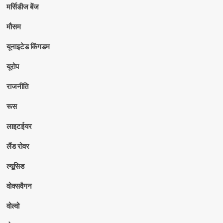
मर्सिडीज बेंज
मौसम
यूनाइटेड किंगडम
यूरोप
राजनीति
रूस
लाइटईयर
लैंड रोवर
ल्यूसिड
वोक्सवैगन
वोल्वो