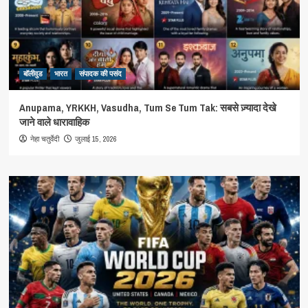
बॉलीवुड
भारत
संपादक की पसंद
Anupama, YRKKH, Vasudha, Tum Se Tum Tak: सबसे ज़्यादा देखे
जाने वाले धारावाहिक
जुलाई 15, 2026
नेहा चतुर्वेदी