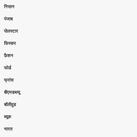
निसान
पंजाब
पोलस्टार
फिस्कर
फ़ैशन
फोर्ड
फ्रांस
बीएमडब्ल्यू
बॉलीवुड
ब्यूक
भारत