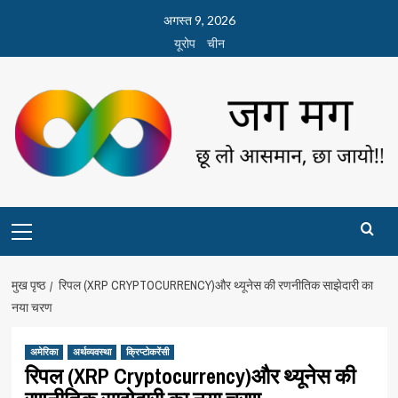
छोड़कर
अगस्त 9, 2026
सामग्री
यूरोप
चीन
पर
जाएँ
Primary
Menu
मुख पृष्ठ
रिपल (XRP CRYPTOCURRENCY)और थ्यूनेस की रणनीतिक साझेदारी का
नया चरण
अमेरिका
अर्थव्यवस्था
क्रिप्टोकरेंसी
रिपल (XRP Cryptocurrency)और थ्यूनेस की