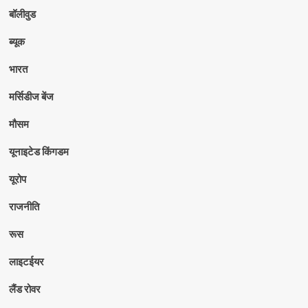
बॉलीवुड
ब्यूक
भारत
मर्सिडीज बेंज
मौसम
यूनाइटेड किंगडम
यूरोप
राजनीति
रूस
लाइटईयर
लैंड रोवर