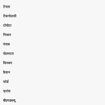
टेस्ला
टैकनोलजी
टोयोटा
निसान
पंजाब
पोलस्टार
फिस्कर
फ़ैशन
फोर्ड
फ्रांस
बीएमडब्ल्यू