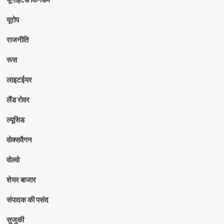
यूरोप
राजनीति
रूस
लाइटईयर
लैंड रोवर
ल्यूसिड
वोक्सवैगन
वोल्वो
शेयर बाजार
संपादक की पसंद
सुजुकी