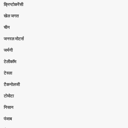
क्रिप्टोकरेंसी
खेल जगत
चीन
जनरल मोटर्स
जर्मनी
टेलीकॉम
टेस्ला
टैकनोलजी
टोयोटा
निसान
पंजाब