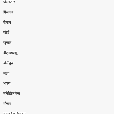
पोलस्टार
फिस्कर
फ़ैशन
फोर्ड
फ्रांस
बीएमडब्ल्यू
बॉलीवुड
ब्यूक
भारत
मर्सिडीज बेंज
मौसम
यूनाइटेड किंगडम