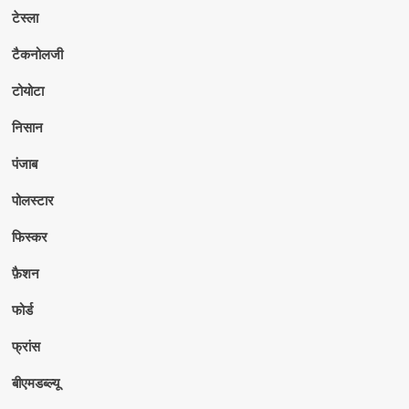
टेस्ला
टैकनोलजी
टोयोटा
निसान
पंजाब
पोलस्टार
फिस्कर
फ़ैशन
फोर्ड
फ्रांस
बीएमडब्ल्यू