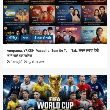
बॉलीवुड
भारत
संपादक की पसंद
Anupama, YRKKH, Vasudha, Tum Se Tum Tak: सबसे ज़्यादा देखे
जाने वाले धारावाहिक
नेहा चतुर्वेदी
जुलाई 15, 2026