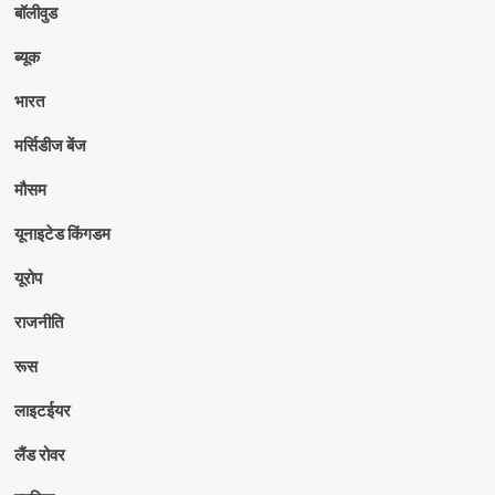
बॉलीवुड
ब्यूक
भारत
मर्सिडीज बेंज
मौसम
यूनाइटेड किंगडम
यूरोप
राजनीति
रूस
लाइटईयर
लैंड रोवर