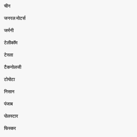
चीन
जनरल मोटर्स
जर्मनी
टेलीकॉम
टेस्ला
टैकनोलजी
टोयोटा
निसान
पंजाब
पोलस्टार
फिस्कर