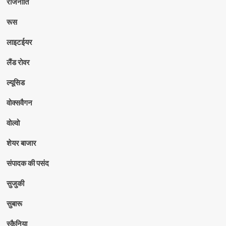
राजनीति
रूस
लाइटईयर
लैंड रोवर
ल्यूसिड
वोक्सवैगन
वोल्वो
शेयर बाजार
संपादक की पसंद
सुजुकी
सुबारू
स्कैनिया