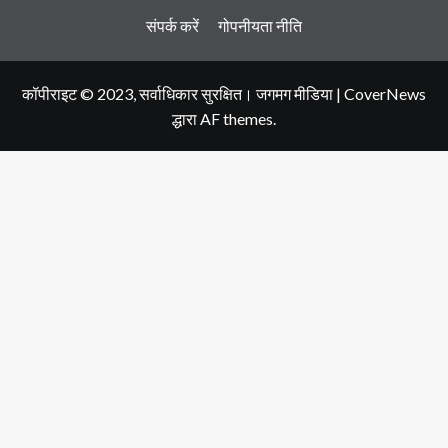
संपर्क करें
गोपनीयता नीति
कॉपीराइट © 2023, सर्वाधिकार सुरक्षित। जगमग मीडिया
|
CoverNews
द्धारा AF themes.