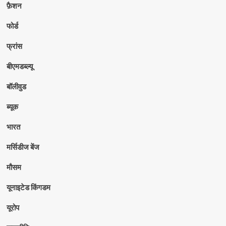
फ़ैशन
फोर्ड
फ्रांस
बीएमडब्ल्यू
बॉलीवुड
ब्यूक
भारत
मर्सिडीज बेंज
मौसम
यूनाइटेड किंगडम
यूरोप