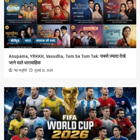
बॉलीवुड
भारत
संपादक की पसंद
Anupama, YRKKH, Vasudha, Tum Se Tum Tak: सबसे ज़्यादा देखे
जाने वाले धारावाहिक
जुलाई 15, 2026
नेहा चतुर्वेदी