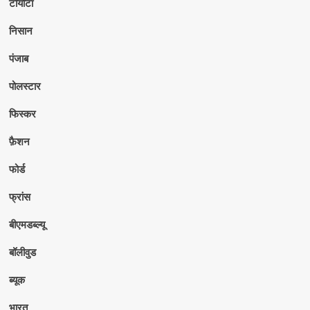
टोयोटा
निसान
पंजाब
पोलस्टार
फिस्कर
फ़ैशन
फोर्ड
फ्रांस
बीएमडब्ल्यू
बॉलीवुड
ब्यूक
भारत