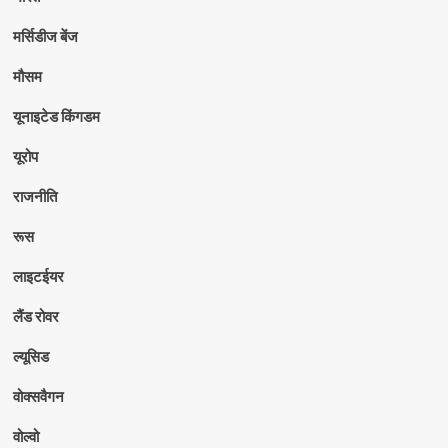
मर्सिडीज बेंज
मौसम
यूनाइटेड किंगडम
यूरोप
राजनीति
रूस
लाइटईयर
लैंड रोवर
ल्यूसिड
वोक्सवैगन
वोल्वो