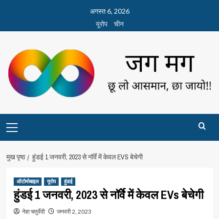
छोड़कर
अगस्त 6, 2026
सामग्री
यूरोप
चीन
पर
जाएँ
Primary
Menu
मुख पृष्ठ
हुंडई 1 जनवरी, 2023 से नॉर्वे में केवल EVS बेचेगी
ऑटोमोबाइल
यूरोप
हुंडई
हुंडई 1 जनवरी, 2023 से नॉर्वे में केवल EVs बेचेगी
नेहा चतुर्वेदी
जनवरी 2, 2023