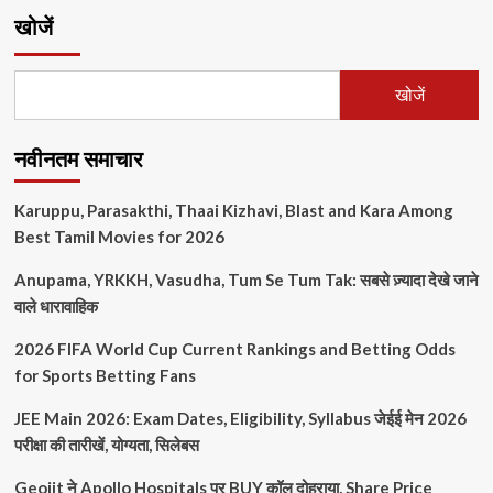
में
खोजें
लागत
और
रेंज
सबसे
खोजें
बड़ी
बाधा:
केपीएमजी
नवीनतम समाचार
सर्वेक्षण
के
Karuppu, Parasakthi, Thaai Kizhavi, Blast and Kara Among
बारे
में
Best Tamil Movies for 2026
और
पढ़ें
Anupama, YRKKH, Vasudha, Tum Se Tum Tak: सबसे ज़्यादा देखे जाने
वाले धारावाहिक
2026 FIFA World Cup Current Rankings and Betting Odds
for Sports Betting Fans
JEE Main 2026: Exam Dates, Eligibility, Syllabus जेईई मेन 2026
परीक्षा की तारीखें, योग्यता, सिलेबस
Geojit ने Apollo Hospitals पर BUY कॉल दोहराया, Share Price