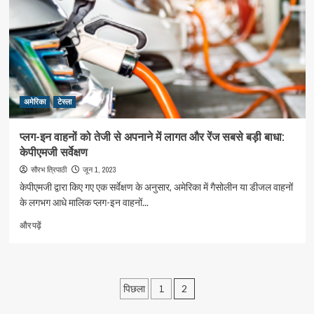
स्कूटर
लॉन्च
किया
के
बारे
में
और
अमेरिका
पढ़ें
टेस्ला
प्लग-इन वाहनों को तेजी से अपनाने में लागत और रेंज सबसे बड़ी बाधा:
केपीएमजी सर्वेक्षण
जून 1, 2023
सौरभ त्रिपाठी
केपीएमजी द्वारा किए गए एक सर्वेक्षण के अनुसार, अमेरिका में गैसोलीन या डीजल वाहनों
के लगभग आधे मालिक प्लग-इन वाहनों...
प्लग-
और पढ़ें
इन
वाहनों
को
तेजी
Posts
पिछला
1
2
से
अपनाने
pagination