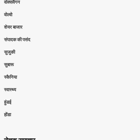
वोक्सवैगन
वोल्वो
शेयर बाजार
संपादक की पसंद
सुजुकी
सुबारू
स्कैनिया
स्वास्थ्य
हुंडई
होंडा