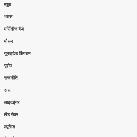
ब्यूक
भारत
मर्सिडीज बेंज
मौसम
यूनाइटेड किंगडम
यूरोप
राजनीति
रूस
लाइटईयर
लैंड रोवर
ल्यूसिड