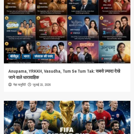
बॉलीवुड
भारत
संपादक की पसंद
Anupama, YRKKH, Vasudha, Tum Se Tum Tak: सबसे ज़्यादा देखे
जाने वाले धारावाहिक
जुलाई 15, 2026
नेहा चतुर्वेदी