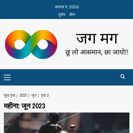
छोड़कर
अगस्त 9, 2026
सामग्री
यूरोप
चीन
पर
जाएँ
Primary
Menu
मुख पृष्ठ
2023
जून
पृष्ठ 2
महीना:
जून 2023