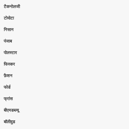
टैकनोलजी
टोयोटा
निसान
पंजाब
पोलस्टार
फिस्कर
फ़ैशन
फोर्ड
फ्रांस
बीएमडब्ल्यू
बॉलीवुड